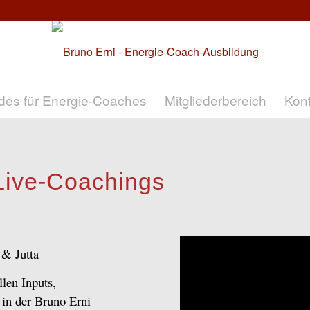
des für Energie-Coaches
Mitgliederbereich
Kon
Live-Coachings
 & Jutta
len Inputs,
 in der Bruno Erni