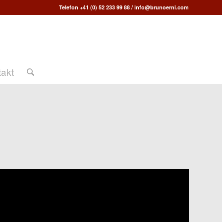
Telefon +41 (0) 52 233 99 88
/
info@brunoerni.com
takt